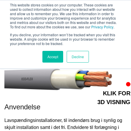
This website stores cookies on your computer. These cookies are
used to collect information about how you interact with our website
Menu
and allow us to remember you. We use this information in order to
improve and customize your browsing experience and for analytics
and metrics about our visitors both on this website and other media.
To find out more about the cookies we use, see our
Privacy Policy
.
If you decline, your information won’t be tracked when you visit this
< Tilbage til Sortimentet
website. A single cookie will be used in your browser to remember
your preference not to be tracked.
ECO-FLEX Cca
Accept
Decline
KLIK FOR
3D VISNING
Anvendelse
Lavspændingsinstallationer, til indendørs brug i synlig og
skjult installation samt i det fri. Endvidere til forlægning i