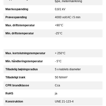
type, metermærkning
Mærkespænding
0,6/1 kV
Prøvespænding
4000 volt AC i 5 min
Max. driftstemperatur
+90°C
Min. driftstemperatur
-25°C
Max. kortslutningstemperatur
+ 250°C
Min. håndteringstemperatur
- 5°C
Tilladelig bøjningsradius
5 x kablets diameter
Tilladeligt træk
50 N/mm²
CPR brandklasse
Cca
RoHS
ja
Konstruktion
UNE 21-123-4