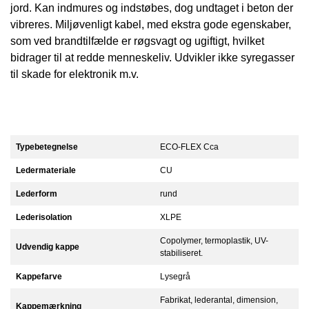
jord. Kan indmures og indstøbes, dog undtaget i beton der
vibreres. Miljøvenligt kabel, med ekstra gode egenskaber,
som ved brandtilfælde er røgsvagt og ugiftigt, hvilket
bidrager til at redde menneskeliv. Udvikler ikke syregasser
til skade for elektronik m.v.
Typebetegnelse
ECO-FLEX Cca
Ledermateriale
CU
Lederform
rund
Lederisolation
XLPE
Copolymer, termoplastik, UV-
Udvendig kappe
stabiliseret.
Kappefarve
Lysegrå
Fabrikat, lederantal, dimension,
Kappemærkning