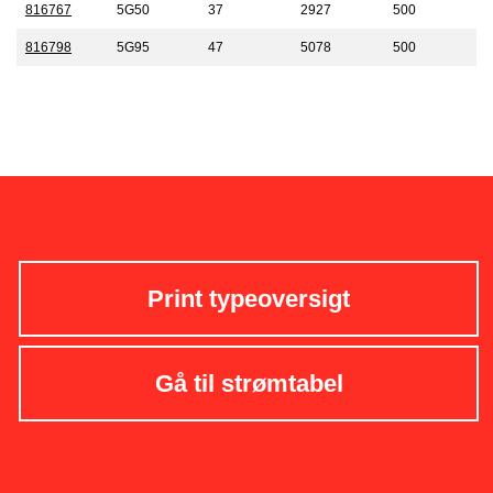
816767
5G50
37
2927
500
816798
5G95
47
5078
500
Print typeoversigt
Gå til strømtabel