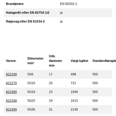
Brandprøve
EN 60332-1
Halogenfri efter EN 60754-1/2
ja
Røgsvag efter EN 61034-2
ja
Udv.
Dimension
Varenr.
diameter
Vægt kg/km
Standardlængd
mm²
mm
822249
5G6
17
498
500
822270
5G10
20
731
500
822300
5G16
23
1046
500
822348
5G25
29
1615
500
822409
5G35
31
2136
500